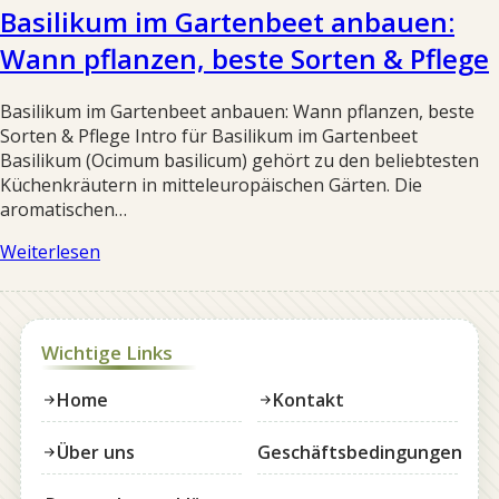
Basilikum im Gartenbeet anbauen:
Wann pflanzen, beste Sorten & Pflege
Basilikum im Gartenbeet anbauen: Wann pflanzen, beste
Sorten & Pflege Intro für Basilikum im Gartenbeet
Basilikum (Ocimum basilicum) gehört zu den beliebtesten
Küchenkräutern in mitteleuropäischen Gärten. Die
aromatischen…
Weiterlesen
Wichtige Links
Home
Kontakt
Über uns
Geschäftsbedingungen